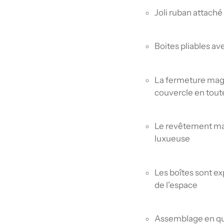
panier
Joli ruban attaché
Boites pliables av
La fermeture mag
couvercle en tout
Le revêtement mat
luxueuse
Les boîtes sont ex
de l'espace
Assemblage en q