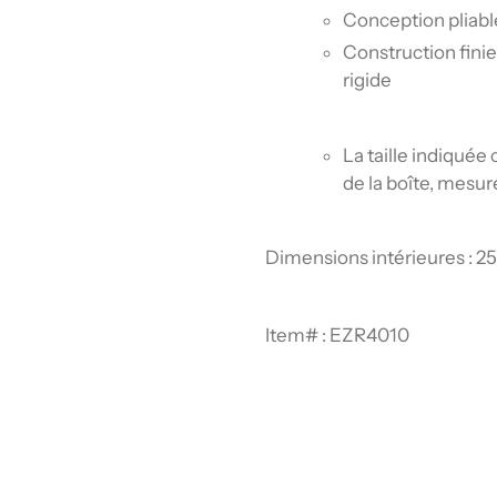
Conception pliable
Construction fin
rigide
La taille indiqué
de la boîte, mesu
Dimensions intérieures : 25,
Item# : EZR4010