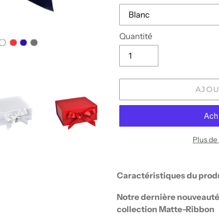
Quantité
AJOU
Plus de
Ajout
d'un
Caractéristiques du produ
produit
à
Notre dernière nouveauté 
votre
collection Matte-Ribbon