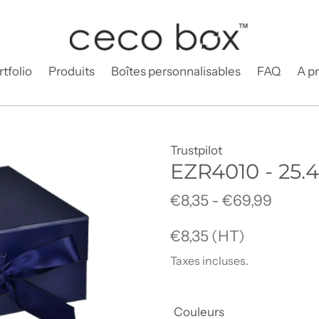
rtfolio
Produits
Boîtes personnalisables
FAQ
A p
Trustpilot
EZR4010 - 25.4
€8,35 - €69,99
Prix
€8,35 (HT)
normal
Taxes incluses.
Couleurs