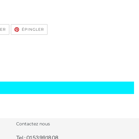
TWEETER
ÉPINGLER
TER
ÉPINGLER
SUR
SUR
TWITTER
PINTEREST
Contactez nous
Tel : 01.53.99.18.08